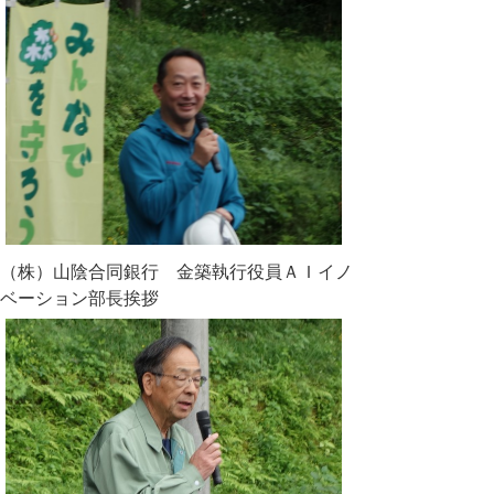
（株）山陰合同銀行 金築執行役員ＡＩイノ
ベーション部長挨拶