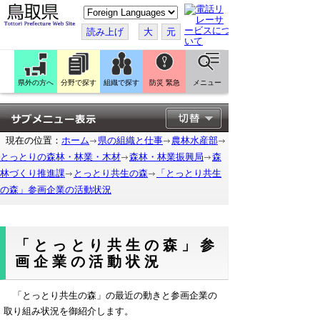
こ
の
ペ
読み上げ
大
元
ー
ジ
を
翻
訳
県外の方へ
分野で探す
組織で探す
防災 緊急
メニュー
す
る
現在の位置：
ホーム
県の組織と仕事
農林水産部
とっとりの森林・林業・木材
森林・林業振興局
森
林づくり推進課
とっとり共生の森
「とっとり共生
の森」参画企業の活動状況
「とっとり共生の森」参
画企業の活動状況
「とっとり共生の森」の最近の動きと参画企業の
取り組み状況を御紹介します。