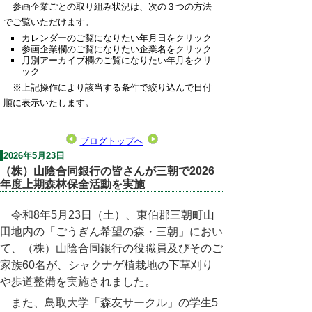
参画企業ごとの取り組み状況は、次の３つの方法
でご覧いただけます。
カレンダーのご覧になりたい年月日をクリック
参画企業欄のご覧になりたい企業名をクリック
月別アーカイブ欄のご覧になりたい年月をクリ
ック
※上記操作により該当する条件で絞り込んで日付
順に表示いたします。
ブログトップへ
2026年5月23日
（株）山陰合同銀行の皆さんが三朝で2026
年度上期森林保全活動を実施
令和8年5月23日（土）、東伯郡三朝町山
田地内の「ごうぎん希望の森・三朝」におい
て、（株）山陰合同銀行の役職員及びそのご
家族60名が、シャクナゲ植栽地の下草刈り
や歩道整備を実施されました。
また、鳥取大学「森友サークル」の学生5