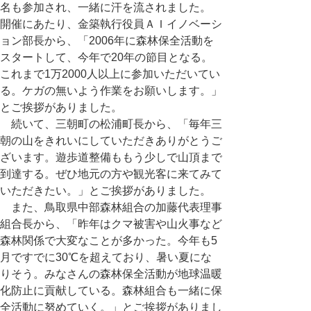
名も参加され、一緒に汗を流されました。
開催にあたり、金築執行役員ＡＩイノベーシ
ョン部長から、「2006年に森林保全活動を
スタートして、今年で20年の節目となる。
これまで1万2000人以上に参加いただいてい
る。ケガの無いよう作業をお願いします。」
とご挨拶がありました。
続いて、三朝町の松浦町長から、「毎年三
朝の山をきれいにしていただきありがとうご
ざいます。遊歩道整備ももう少しで山頂まで
到達する。ぜひ地元の方や観光客に来てみて
いただきたい。」とご挨拶がありました。
また、鳥取県中部森林組合の加藤代表理事
組合長から、「昨年はクマ被害や山火事など
森林関係で大変なことが多かった。今年も5
月ですでに30℃を超えており、暑い夏にな
りそう。みなさんの森林保全活動が地球温暖
化防止に貢献している。森林組合も一緒に保
全活動に努めていく。」とご挨拶がありまし