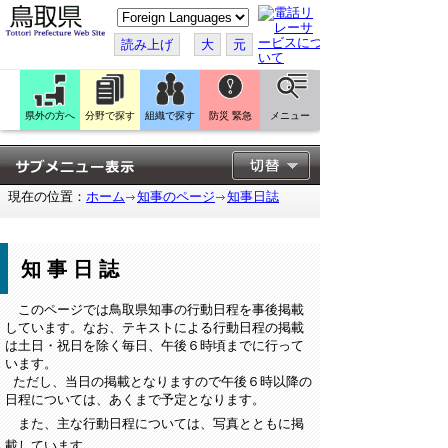
こ
の
ペ
読み上げ
大
元
ー
ジ
を
翻
訳
県外の方へ
分野で探す
組織で探す
防災 緊急
メニュー
す
る
現在の位置：
ホーム
知事のページ
知事日誌
知事日誌
このページでは鳥取県知事の行動日程を事後掲載
しています。なお、テキストによる行動日程の掲載
は土日・祝日を除く毎日、午後６時頃までに行って
います。
ただし、当日の掲載となりますので午後６時以降の
日程については、あくまで予定となります。
また、主な行動日程については、写真とともに掲
載しています。