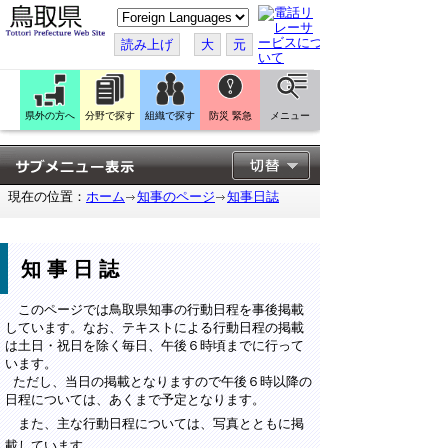
こ
の
ペ
読み上げ
大
元
ー
ジ
を
翻
訳
県外の方へ
分野で探す
組織で探す
防災 緊急
メニュー
す
る
現在の位置：
ホーム
知事のページ
知事日誌
知事日誌
このページでは鳥取県知事の行動日程を事後掲載
しています。なお、テキストによる行動日程の掲載
は土日・祝日を除く毎日、午後６時頃までに行って
います。
ただし、当日の掲載となりますので午後６時以降の
日程については、あくまで予定となります。
また、主な行動日程については、写真とともに掲
載しています。