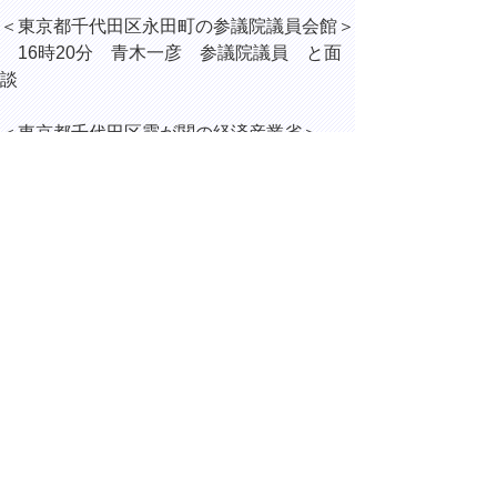
＜東京都千代田区永田町の参議院議員会館＞
16時20分 青木一彦 参議院議員 と面
談
＜東京都千代田区霞が関の経済産業省＞
17時15分 地方発のAX成長戦略に係る知
事有志との意見交換会
▲ページ上部に戻る
と
個人情報保護
|
リンクについて
|
著作権に
り
ついて
|
アクセシビリティ
ネ
ッ
鳥取県総務部総務課
住所 〒680-8570
ト
鳥取県鳥取市東町1丁目220
へ
電話
0857-26-7012
ファクシミリ 0857-26-8122