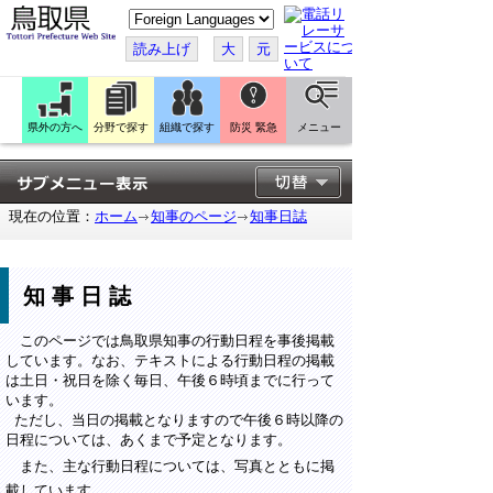
こ
の
ペ
読み上げ
大
元
ー
ジ
を
翻
訳
県外の方へ
分野で探す
組織で探す
防災 緊急
メニュー
す
る
現在の位置：
ホーム
知事のページ
知事日誌
知事日誌
このページでは鳥取県知事の行動日程を事後掲載
しています。なお、テキストによる行動日程の掲載
は土日・祝日を除く毎日、午後６時頃までに行って
います。
ただし、当日の掲載となりますので午後６時以降の
日程については、あくまで予定となります。
また、主な行動日程については、写真とともに掲
載しています。