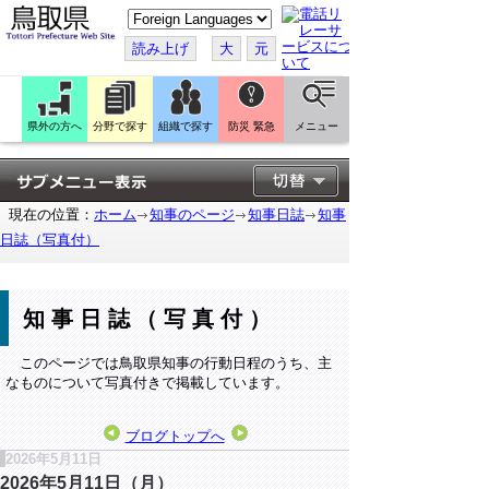
こ
の
ペ
読み上げ
大
元
ー
ジ
を
翻
訳
県外の方へ
分野で探す
組織で探す
防災 緊急
メニュー
す
る
現在の位置：
ホーム
知事のページ
知事日誌
知事
日誌（写真付）
知事日誌（写真付）
このページでは鳥取県知事の行動日程のうち、主
なものについて写真付きで掲載しています。
ブログトップへ
2026年5月11日
2026年5月11日（月）