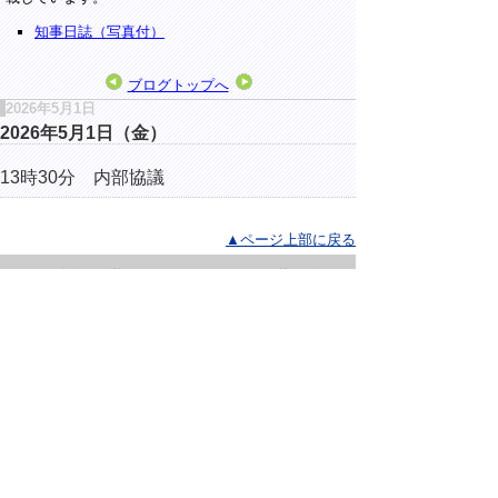
知事日誌（写真付）
ブログトップへ
2026年5月1日
2026年5月1日（金）
13時30分 内部協議
▲ページ上部に戻る
と
個人情報保護
|
リンクについて
|
著作権に
り
ついて
|
アクセシビリティ
ネ
ッ
鳥取県総務部総務課
住所 〒680-8570
ト
鳥取県鳥取市東町1丁目220
へ
電話
0857-26-7012
ファクシミリ 0857-26-8122
の