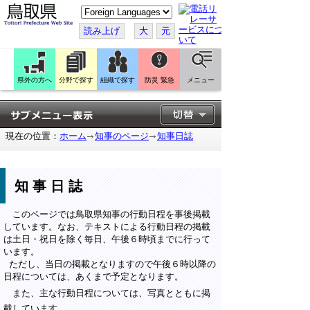
こ
の
ペ
読み上げ
大
元
ー
ジ
を
翻
訳
県外の方へ
分野で探す
組織で探す
防災 緊急
メニュー
す
る
現在の位置：
ホーム
知事のページ
知事日誌
知事日誌
このページでは鳥取県知事の行動日程を事後掲載
しています。なお、テキストによる行動日程の掲載
は土日・祝日を除く毎日、午後６時頃までに行って
います。
ただし、当日の掲載となりますので午後６時以降の
日程については、あくまで予定となります。
また、主な行動日程については、写真とともに掲
載しています。