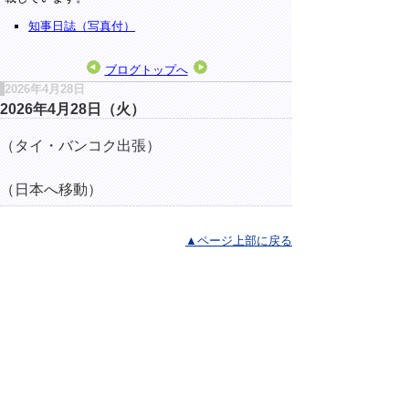
知事日誌（写真付）
ブログトップへ
2026年4月28日
2026年4月28日（火）
（タイ・バンコク出張）
（日本へ移動）
▲ページ上部に戻る
と
個人情報保護
|
リンクについて
|
著作権に
り
ついて
|
アクセシビリティ
ネ
ッ
鳥取県総務部総務課
住所 〒680-8570
ト
鳥取県鳥取市東町1丁目220