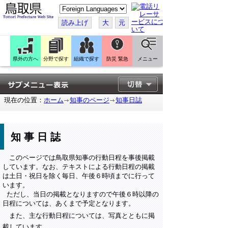
こ
の
ペ
読み上げ
大
元
ー
ジ
を
翻
訳
県外の方へ
分野で探す
組織で探す
防災 緊急
メニュー
す
る
現在の位置：
ホーム
知事のページ
知事日誌
知事日誌
このページでは鳥取県知事の行動日程を事後掲載
しています。なお、テキストによる行動日程の掲載
は土日・祝日を除く毎日、午後６時頃までに行って
います。
ただし、当日の掲載となりますので午後６時以降の
日程については、あくまで予定となります。
また、主な行動日程については、写真とともに掲
載しています。