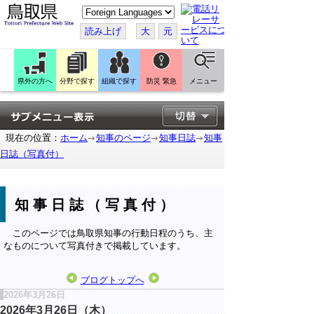
こ
の
ペ
読み上げ
大
元
ー
ジ
を
翻
訳
県外の方へ
分野で探す
組織で探す
防災 緊急
メニュー
す
る
現在の位置：
ホーム
知事のページ
知事日誌
知事
日誌（写真付）
知事日誌（写真付）
このページでは鳥取県知事の行動日程のうち、主
なものについて写真付きで掲載しています。
ブログトップへ
2026年3月26日
2026年3月26日（木）