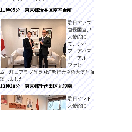
11時05分 東京都渋谷区南平台町
駐日アラブ
首長国連邦
大使館に
て、シハ
ブ・アハマ
ド・アル・
ファヒー
ム 駐日アラブ首長国連邦特命全権大使と面
談しました。
13時30分 東京都千代田区九段南
駐日インド
大使館に
て、ナグ
マ・モハメ
ド・マリッ