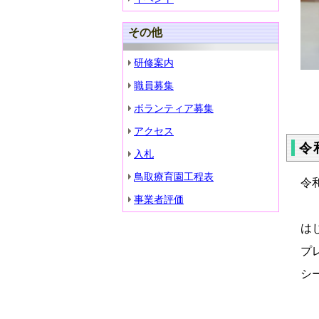
その他
研修案内
職員募集
ボランティア募集
アクセス
令
入札
鳥取療育園工程表
令
事業者評価
は
プ
シ