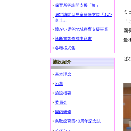
保育所等訪問支援「虹」
ミ
居宅訪問型児童発達支援「おひ
さま」
「
障がい児等地域療育支援事業
園
診断書等作成申込書
最
各種様式集
ば
施設紹介
基本理念
沿革
施設概要
委員会
園内研修
鳥取療育園40周年記念誌
イベント