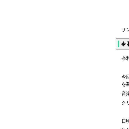
サ
令
令
今
を
音
ク
日