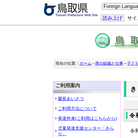
こ
の
ペ
ー
読み上げ
サイ
ジ
を
翻
訳
す
る
現在の位置：
ホーム
県の組織と仕事
子ど
ご利用案内
園長あいさつ
ご利用方法について
令
発達外来(ご利用はこちらから)
児童発達支援センター「きら
令
り」