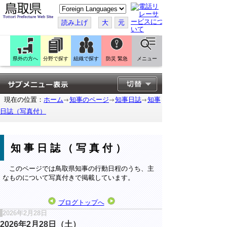
こ
の
ペ
読み上げ
大
元
ー
ジ
を
翻
訳
県外の方へ
分野で探す
組織で探す
防災 緊急
メニュー
す
る
現在の位置：
ホーム
知事のページ
知事日誌
知事
日誌（写真付）
知事日誌（写真付）
このページでは鳥取県知事の行動日程のうち、主
なものについて写真付きで掲載しています。
ブログトップへ
2026年2月28日
2026年2月28日（土）