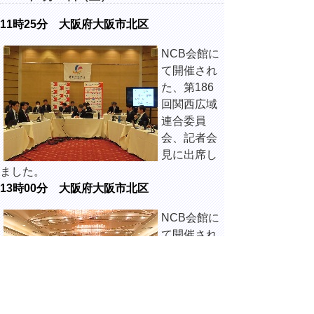
11時25分 大阪府大阪市北区
NCB会館に
て開催され
た、第186
回関西広域
連合委員
会、記者会
見に出席し
ました。
13時00分 大阪府大阪市北区
NCB会館に
て開催され
た、令和8年
2月関西広域
連合議会定
例会に出席