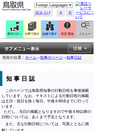
こ
の
ペ
読み上げ
大
元
ー
ジ
を
翻
訳
県外の方へ
分野で探す
組織で探す
防災 緊急
メニュー
す
る
現在の位置：
ホーム
知事のページ
知事日誌
知事日誌
このページでは鳥取県知事の行動日程を事後掲載
しています。なお、テキストによる行動日程の掲載
は土日・祝日を除く毎日、午後６時頃までに行って
います。
ただし、当日の掲載となりますので午後６時以降の
日程については、あくまで予定となります。
また、主な行動日程については、写真とともに掲
載しています。