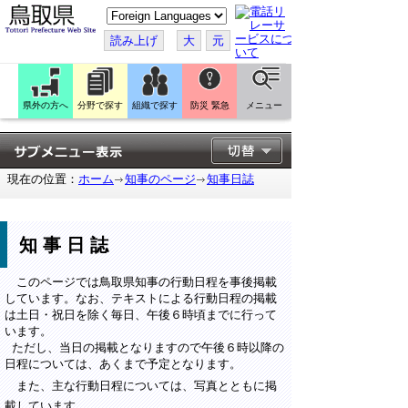
こ
の
ペ
読み上げ
大
元
ー
ジ
を
翻
訳
県外の方へ
分野で探す
組織で探す
防災 緊急
メニュー
す
る
現在の位置：
ホーム
知事のページ
知事日誌
知事日誌
このページでは鳥取県知事の行動日程を事後掲載
しています。なお、テキストによる行動日程の掲載
は土日・祝日を除く毎日、午後６時頃までに行って
います。
ただし、当日の掲載となりますので午後６時以降の
日程については、あくまで予定となります。
また、主な行動日程については、写真とともに掲
載しています。