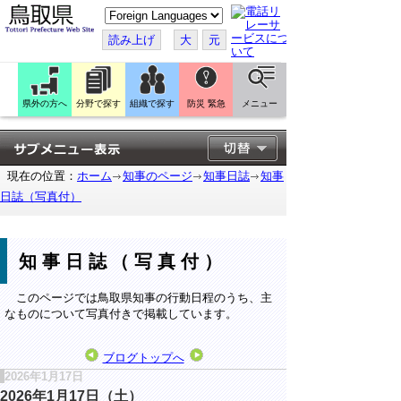
こ
の
ペ
読み上げ
大
元
ー
ジ
を
翻
訳
県外の方へ
分野で探す
組織で探す
防災 緊急
メニュー
す
る
現在の位置：
ホーム
知事のページ
知事日誌
知事
日誌（写真付）
知事日誌（写真付）
このページでは鳥取県知事の行動日程のうち、主
なものについて写真付きで掲載しています。
ブログトップへ
2026年1月17日
2026年1月17日（土）