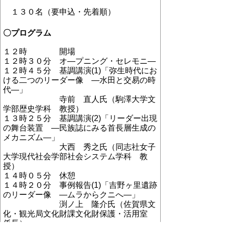
１３０名（要申込・先着順）
〇プログラム
１２時 開場
１２時３０分 オ
―
プニング・セレモニ
―
１２時４５分 基調講演
(1)
「弥生時代にお
ける二つのリーダー像
―
水田と交易の時
代
―
」
寺前 直人氏（駒澤大学文
学部歴史学科 教授）
１３時２５分 基調講演
(2)
「リーダー出現
の舞台装置
―
民族誌にみる首長層生成の
メカニズム
―
」
大西 秀之氏（同志社女子
大学現代社会学部社会システム学科 教
授）
１４時０５分 休憩
１４時２０分 事例報告
(1)
「吉野ヶ里遺跡
のリーダー像
―
ムラからクニへ
―
」
渕ノ上 隆介氏（佐賀県文
化・観光局文化財課文化財保護・活用室
係長）