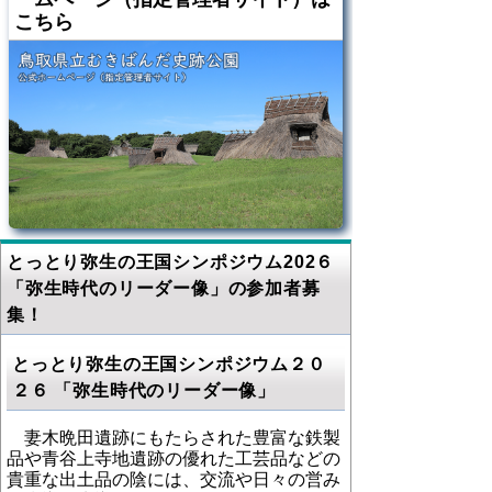
こちら
とっとり弥生の王国シンポジウム202６
「弥生時代のリーダー像」の参加者募
集！
とっとり弥生の王国シンポジウム２０
２６
「弥生時代のリーダー像」
妻木晩田遺跡にもたらされた豊富な鉄製
品や青谷上寺地遺跡の優れた工芸品などの
貴重な出土品の陰には、交流や日々の営み