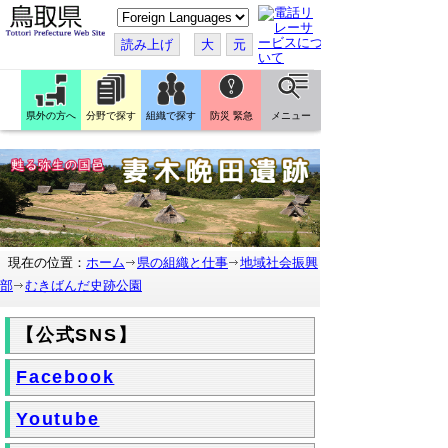
こ
の
ペ
読み上げ
大
元
ー
ジ
を
翻
訳
県外の方へ
分野で探す
組織で探す
防災 緊急
メニュー
す
る
現在の位置：
ホーム
県の組織と仕事
地域社会振興
部
むきばんだ史跡公園
【公式SNS】
Facebook
Youtube