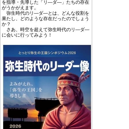
を指導・先導した「リ
―
ダ
―
」たちの存在
がうかがえます。
弥生時代のリ
―
ダ
―
とは、どんな役割を
果たし、どのような存在だったのでしょう
か？
さあ、時空を超えて弥生時代のリ
―
ダ
―
に会いに行ってみよう！