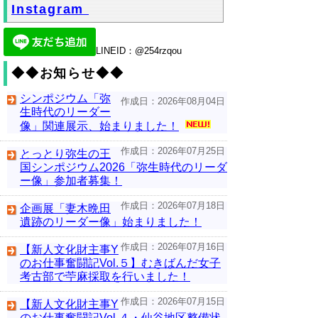
Instagram
LINEID：@254rzqou
◆◆お知らせ◆◆
シンポジウム「弥
作成日：2026年08月04日
生時代のリーダー
像」関連展示、始まりました！
作成日：2026年07月25日
とっとり弥生の王
国シンポジウム2026「弥生時代のリーダ
ー像」参加者募集！
作成日：2026年07月18日
企画展「妻木晩田
遺跡のリーダー像」始まりました！
作成日：2026年07月16日
【新人文化財主事Y
のお仕事奮闘記Vol.５】むきばんだ女子
考古部で苧麻採取を行いました！
作成日：2026年07月15日
【新人文化財主事Y
のお仕事奮闘記Vol.４・仙谷地区整備状