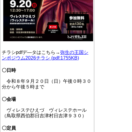
チラシ
pdf
デ―タはこちら→
弥生の王国シ
ンポジウム2026チラシ (pdf:1755KB)
〇日時
令和８年９月２０日（日）午後０時３０
分から午後５時まで
〇会場
ヴィレステひえづ ヴィレステホール
（鳥取県西伯郡日吉津村日吉津９３０）
〇定員