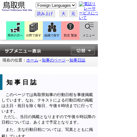
こ
の
ペ
読み上げ
大
元
ー
ジ
を
翻
訳
県外の方へ
分野で探す
組織で探す
防災 緊急
メニュー
す
る
現在の位置：
ホーム
知事のページ
知事日誌
知事日誌
このページでは鳥取県知事の行動日程を事後掲載
しています。なお、テキストによる行動日程の掲載
は土日・祝日を除く毎日、午後６時頃までに行って
います。
ただし、当日の掲載となりますので午後６時以降の
日程については、あくまで予定となります。
また、主な行動日程については、写真とともに掲
載しています。