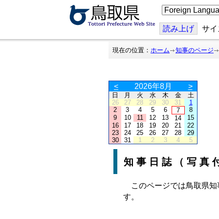
こ
の
ペ
ー
読み上げ
サイ
ジ
を
翻
現在の位置：
ホーム
知事のページ
訳
す
る
<
2026年8月
>
日
月
火
水
木
金
土
26
27
28
29
30
31
1
2
3
4
5
6
8
7
9
10
11
12
13
15
14
16
17
18
19
20
21
22
23
24
25
26
27
28
29
30
31
1
2
3
4
5
知事日誌（写真
このページでは鳥取県知
す。