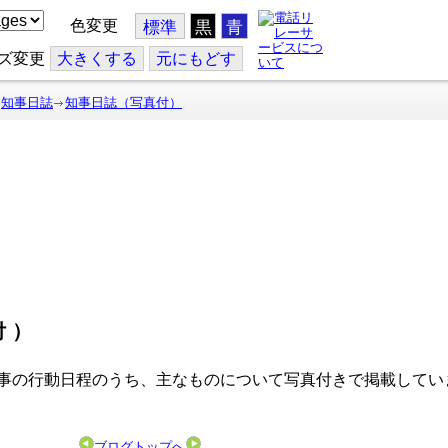
色変更
標準
黒
青
ズ変更
大
きくする
元
にもどす
知事日誌
知事日誌（写真付）
付）
事の行動日程のうち、主なものについて写真付きで掲載してい
ブログトップへ