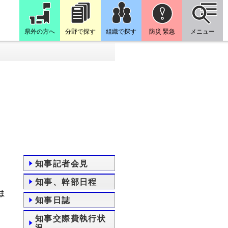
県外の方へ
分野で探す
組織で探す
防災 緊急
メニュー
知事記者会見
知事、幹部日程
ま
知事日誌
知事交際費執行状
況