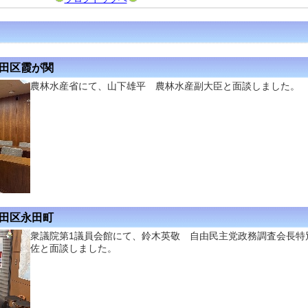
代田区霞が関
農林水産省にて、山下雄平 農林水産副大臣と面談しました。
代田区永田町
衆議院第1議員会館にて、鈴木英敬 自由民主党政務調査会長特
佐と面談しました。