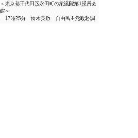
＜東京都千代田区永田町の衆議院第1議員会
館＞
17時25分 鈴木英敬
自由民主党
政務調
査会長特別補佐
と面談
＜東京都千代田区永田町の衆議院第2議員会
館＞
17時40分 柴山昌彦 衆議院議員 と面
談
＜東京都千代田区霞が関の環境省＞
18時30分 石原宏高 環境大臣 と面談
▲ページ上部に戻る
と
個人情報保護
|
リンクについて
|
著作権に
り
ついて
|
アクセシビリティ
ネ