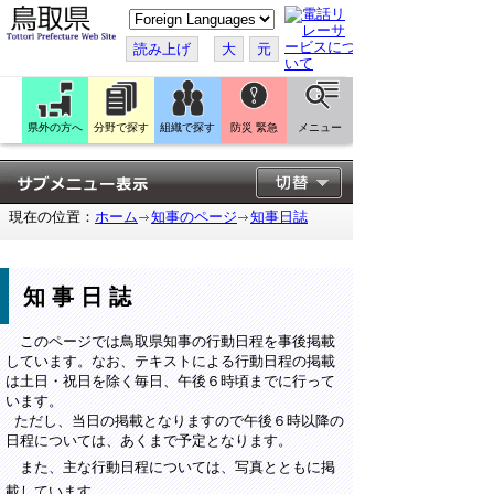
こ
の
ペ
読み上げ
大
元
ー
ジ
を
翻
訳
県外の方へ
分野で探す
組織で探す
防災 緊急
メニュー
す
る
現在の位置：
ホーム
知事のページ
知事日誌
知事日誌
このページでは鳥取県知事の行動日程を事後掲載
しています。なお、テキストによる行動日程の掲載
は土日・祝日を除く毎日、午後６時頃までに行って
います。
ただし、当日の掲載となりますので午後６時以降の
日程については、あくまで予定となります。
また、主な行動日程については、写真とともに掲
載しています。