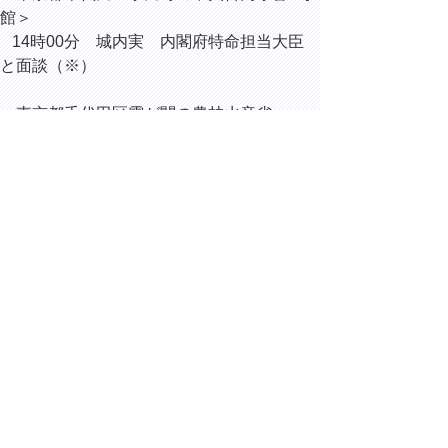
館＞
14時00分 城内実 内閣府特命担当大臣
と面談（※）
＜東京都千代田区霞が関の農林水産省＞
14時30分 鈴木憲和 農林水産大臣 と面
談（※）
＜東京都千代田区永田町の総理大臣官邸＞
16時00分 政府主催 全国都道府県知事会
議
（※）国の施策等に関する提案・要望活動を
実施。
▲ページ上部に戻る
と
個人情報保護
|
リンクについて
|
著作権に