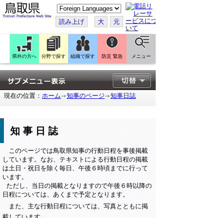
こ
の
ペ
読み上げ
大
元
ー
ジ
を
翻
訳
県外の方へ
分野で探す
組織で探す
防災 緊急
メニュー
す
る
現在の位置：
ホーム
知事のページ
知事日誌
知事日誌
このページでは鳥取県知事の行動日程を事後掲載
しています。なお、テキストによる行動日程の掲載
は土日・祝日を除く毎日、午後６時頃までに行って
います。
ただし、当日の掲載となりますので午後６時以降の
日程については、あくまで予定となります。
また、主な行動日程については、写真とともに掲
載しています。