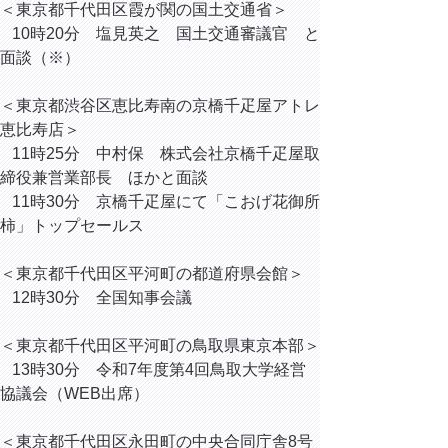
＜東京都千代田区霞が関の国土交通省＞
10時20分 塩見英之 国土交通審議官 と
面談（※）
＜東京都渋谷区恵比寿南の京橋千疋屋アトレ
恵比寿店＞
11時25分 中村保 株式会社京橋千疋屋取
締役兼営業部長 ほかと面談
11時30分 京橋千疋屋にて「こおげ花御所
柿」トップセールス
＜東京都千代田区平河町の都道府県会館＞
12時30分 全国知事会議
＜東京都千代田区平河町の鳥取県東京本部＞
13時30分 令和7年度第4回鳥取大学経営
協議会（WEB出席）
＜東京都千代田区永田町の中央合同庁舎8号