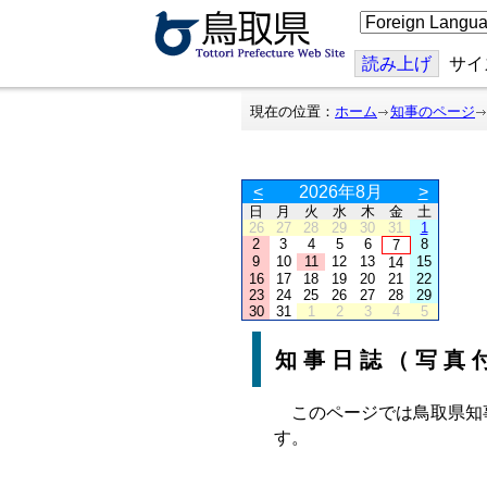
こ
の
ペ
ー
読み上げ
サイ
ジ
を
翻
現在の位置：
ホーム
知事のページ
訳
す
る
<
2026年8月
>
日
月
火
水
木
金
土
26
27
28
29
30
31
1
2
3
4
5
6
8
7
9
10
11
12
13
15
14
16
17
18
19
20
21
22
23
24
25
26
27
28
29
30
31
1
2
3
4
5
知事日誌（写真
このページでは鳥取県知
す。