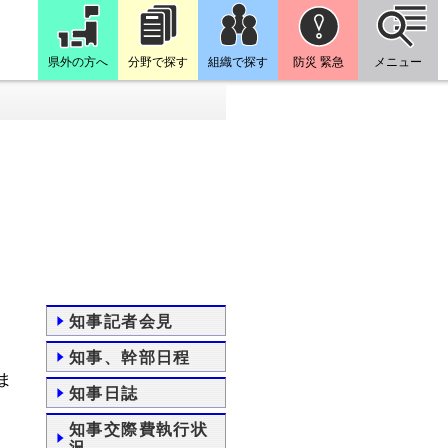
県外の方へ
分野で探す
組織で探す
防災 緊急
メニュー
知事記者会見
知事、幹部日程
ま
知事日誌
知事交際費執行状
況