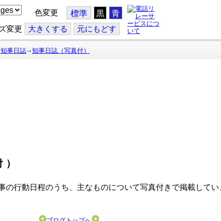
色変更
標準
黒
青
ズ変更
大
きくする
元
にもどす
知事日誌
知事日誌（写真付）
付）
事の行動日程のうち、主なものについて写真付きで掲載してい
ブログトップへ