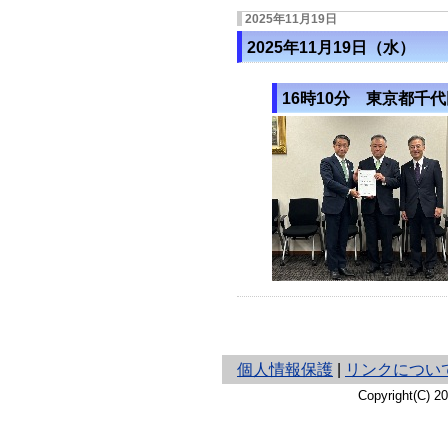
2025年11月19日
2025年11月19日（水）
16時10分 東京都千
と
個人情報保護
|
リンクについ
り
Copyright(C) 
ネ
ッ
ト