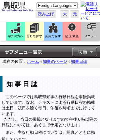
こ
の
ペ
読み上げ
大
元
ー
ジ
を
翻
訳
県外の方へ
分野で探す
組織で探す
防災 緊急
メニュー
す
る
現在の位置：
ホーム
知事のページ
知事日誌
知事日誌
このページでは鳥取県知事の行動日程を事後掲載
しています。なお、テキストによる行動日程の掲載
は土日・祝日を除く毎日、午後６時頃までに行って
います。
ただし、当日の掲載となりますので午後６時以降の
日程については、あくまで予定となります。
また、主な行動日程については、写真とともに掲
載しています。