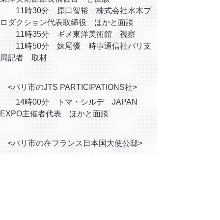
11時30分 原口智裕 株式会社水木プ
ロダクション代表取締役 ほかと面談
11時35分 ギメ東洋美術館 視察
11時50分 妹尾優 時事通信社パリ支
局記者 取材
<パリ市のJTS PARTICIPATIONS社>
14
時
00
分 トマ・シルデ
JAPAN
EXPO
主催者代表 ほかと面談
<
パリ市の在フランス日本国大使公邸
>
16
時
40
分 下川眞樹太
駐
フランス日
本国大使 ほかと面談
17
時
00
分 鳥取県
PR
レセプション
※時間はフランス共和国の現地時間です。