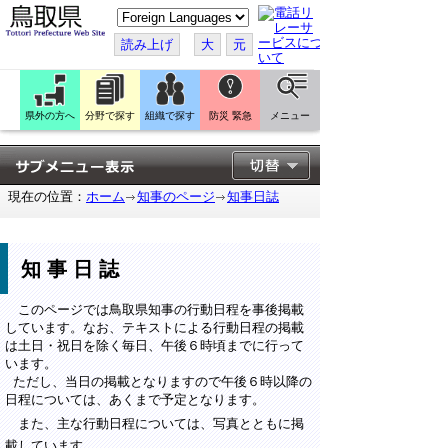
こ
の
ペ
読み上げ
大
元
ー
ジ
を
翻
訳
県外の方へ
分野で探す
組織で探す
防災 緊急
メニュー
す
る
現在の位置：
ホーム
知事のページ
知事日誌
知事日誌
このページでは鳥取県知事の行動日程を事後掲載
しています。なお、テキストによる行動日程の掲載
は土日・祝日を除く毎日、午後６時頃までに行って
います。
ただし、当日の掲載となりますので午後６時以降の
日程については、あくまで予定となります。
また、主な行動日程については、写真とともに掲
載しています。