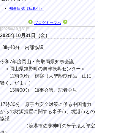
知事日誌（写真付）
ブログトップへ
2025年10月31日
2025年10月31日（金）
8時40分 内部協議
令和7年度岡山・鳥取両県知事会議
＜岡山県鏡野町の奥津振興センター＞
12時00分 視察（大型彫刻作品「山に
響くこだま」）
13時00分 知事会議、記者会見
17時30分 原子力安全対策に係る中国電力
からの財源措置に関する米子市、境港市との
協議
（境港市佐斐神町の米子鬼太郎空
港）