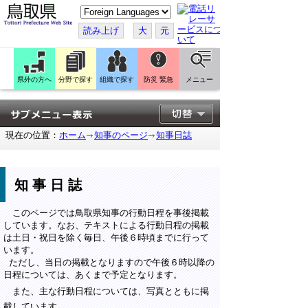
こ
の
ペ
読み上げ
大
元
ー
ジ
を
翻
訳
県外の方へ
分野で探す
組織で探す
防災 緊急
メニュー
す
る
現在の位置：
ホーム
知事のページ
知事日誌
知事日誌
このページでは鳥取県知事の行動日程を事後掲載
しています。なお、テキストによる行動日程の掲載
は土日・祝日を除く毎日、午後６時頃までに行って
います。
ただし、当日の掲載となりますので午後６時以降の
日程については、あくまで予定となります。
また、主な行動日程については、写真とともに掲
載しています。