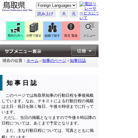
こ
の
ペ
読み上げ
大
元
ー
ジ
を
翻
訳
県外の方へ
分野で探す
組織で探す
防災 緊急
メニュー
す
る
現在の位置：
ホーム
知事のページ
知事日誌
知事日誌
このページでは鳥取県知事の行動日程を事後掲載
しています。なお、テキストによる行動日程の掲載
は土日・祝日を除く毎日、午後６時頃までに行って
います。
ただし、当日の掲載となりますので午後６時以降の
日程については、あくまで予定となります。
また、主な行動日程については、写真とともに掲
載しています。