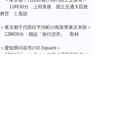
11時30分 上田英俊 国土交通大臣政
務官 と面談
＜東京都千代田区平河町の鳥取県東京本部＞
13時00分 雑誌「旅行読売」 取材
＜愛知県刈谷市のD-Square＞
17時10分 ふるさと納税の高額寄附者に
対する感謝状贈呈式
17時30分 とっとりビジネスフォーラム
in 名古屋
▲ページ上部に戻る
と
個人情報保護
|
リンクについて
|
著作権に
り
ついて
|
アクセシビリティ
ネ