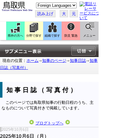
こ
の
ペ
読み上げ
大
元
ー
ジ
を
翻
訳
県外の方へ
分野で探す
組織で探す
防災 緊急
メニュー
す
る
現在の位置：
ホーム
知事のページ
知事日誌
知事
日誌（写真付）
知事日誌（写真付）
このページでは鳥取県知事の行動日程のうち、主
なものについて写真付きで掲載しています。
ブログトップへ
2025年10月6日
2025年10月6日（月）