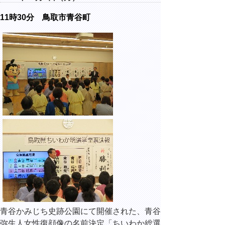
11時30分 鳥取市青谷町
青谷かみじち史跡公園にて開催された、青谷
弥生人女性復顔像の名前決定「ちいわか総選