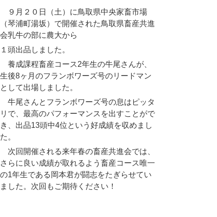
９月２０日（土）に鳥取県中央家畜市場
（琴浦町湯坂）で開催された鳥取県畜産共進
会乳牛の部に農大から
１頭出品しました。
養成課程畜産コース2年生の牛尾さんが、
生後8ヶ月のフランボワーズ号のリードマン
として出場しました。
牛尾さんとフランボワーズ号の息はピッタ
リで、最高のパフォーマンスを出すことがで
き、出品13頭中4位という好成績を収めまし
た。
次回開催される来年春の畜産共進会では、
さらに良い成績が取れるよう畜産コース唯一
の1年生である岡本君が闘志をたぎらせてい
ました。次回もご期待ください！