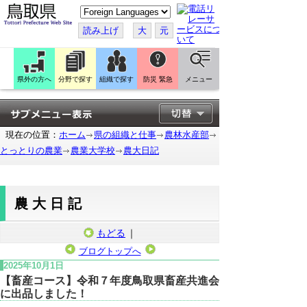
こ
の
ペ
読み上げ
大
元
ー
ジ
を
翻
訳
県外の方へ
分野で探す
組織で探す
防災 緊急
メニュー
す
る
現在の位置：
ホーム
県の組織と仕事
農林水産部
とっとりの農業
農業大学校
農大日記
農大日記
もどる
｜
ブログトップへ
2025年10月1日
【畜産コース】令和７年度鳥取県畜産共進会
に出品しました！