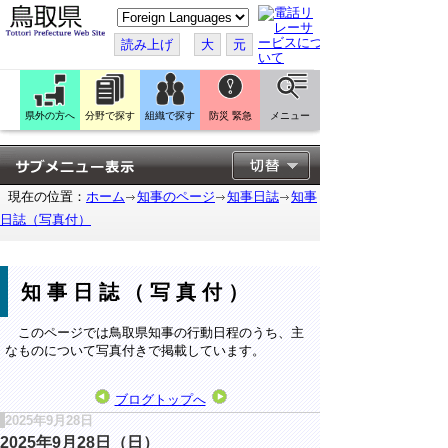
こ
の
ペ
読み上げ
大
元
ー
ジ
を
翻
訳
県外の方へ
分野で探す
組織で探す
防災 緊急
メニュー
す
る
現在の位置：
ホーム
知事のページ
知事日誌
知事
日誌（写真付）
知事日誌（写真付）
このページでは鳥取県知事の行動日程のうち、主
なものについて写真付きで掲載しています。
ブログトップへ
2025年9月28日
2025年9月28日（日）