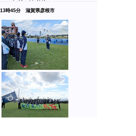
13時45分 滋賀県彦根市
平和堂HATOスタジアム補助競技場にて、第
79回国民スポーツ大会「わたSHIGA輝く国