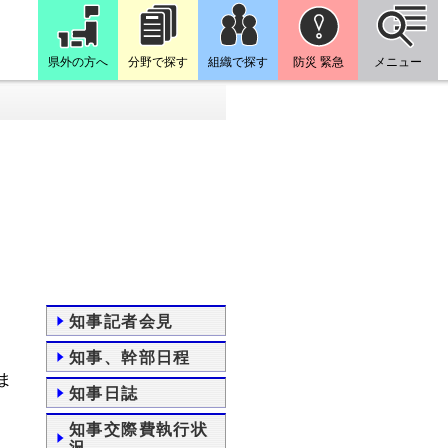
県外の方へ
分野で探す
組織で探す
防災 緊急
メニュー
知事記者会見
知事、幹部日程
ま
知事日誌
知事交際費執行状
況