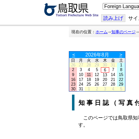
こ
の
ペ
ー
読み上げ
サイ
ジ
を
翻
現在の位置：
ホーム
知事のページ
訳
す
る
<
2026年8月
>
日
月
火
水
木
金
土
26
27
28
29
30
31
1
2
3
4
5
7
8
6
9
10
11
12
14
15
13
16
17
18
19
20
21
22
23
24
25
26
27
28
29
30
31
1
2
3
4
5
知事日誌（写真
このページでは鳥取県知
す。