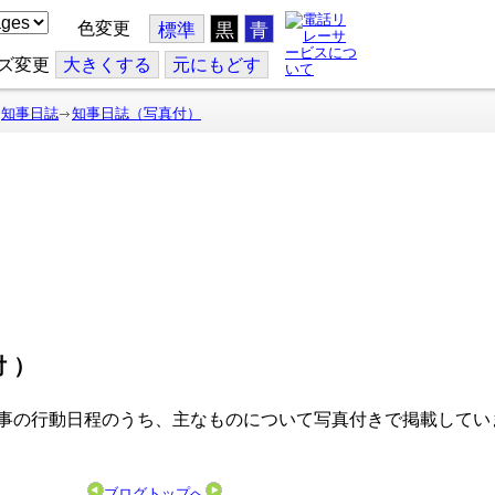
色変更
標準
黒
青
ズ変更
大
きくする
元
にもどす
知事日誌
知事日誌（写真付）
付）
事の行動日程のうち、主なものについて写真付きで掲載してい
ブログトップへ