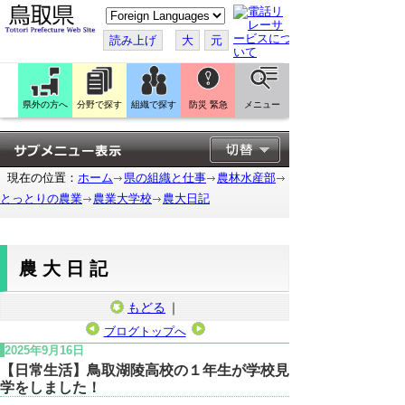
こ
の
ペ
読み上げ
大
元
ー
ジ
を
翻
訳
県外の方へ
分野で探す
組織で探す
防災 緊急
メニュー
す
る
現在の位置：
ホーム
県の組織と仕事
農林水産部
とっとりの農業
農業大学校
農大日記
農大日記
もどる
｜
ブログトップへ
2025年9月16日
【日常生活】鳥取湖陵高校の１年生が学校見
学をしました！