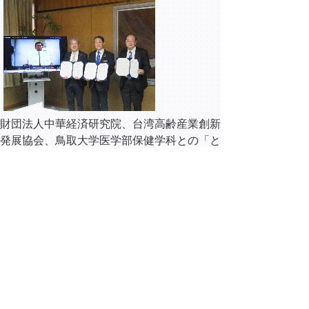
財団法人中華経済研究院、台湾高齢産業創新
発展協会、鳥取大学医学部保健学科との「と
っとり方式認知症予防プログラム」の台湾へ
の導入に関する覚書締結式に出席しました。
15時00分 県庁
米子ソウル
便利用促進
に向けた関
係者連絡会
議に出席し
ました。