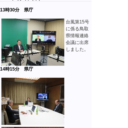
13時30分 県庁
台風第15号
に係る鳥取
県情報連絡
会議に出席
しました。
14時15分 県庁