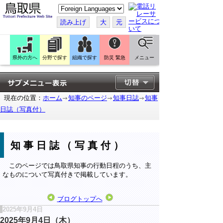
こ
の
ペ
読み上げ
大
元
ー
ジ
を
翻
訳
県外の方へ
分野で探す
組織で探す
防災 緊急
メニュー
す
る
現在の位置：
ホーム
知事のページ
知事日誌
知事
日誌（写真付）
知事日誌（写真付）
このページでは鳥取県知事の行動日程のうち、主
なものについて写真付きで掲載しています。
ブログトップへ
2025年9月4日
2025年9月4日（木）