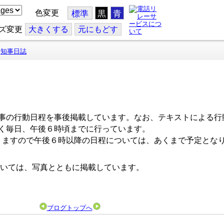
色変更
標準
黒
青
ズ変更
大
きくする
元
にもどす
知事日誌
事の行動日程を事後掲載しています。なお、テキストによる行
く毎日、午後６時頃までに行っています。
ますので午後６時以降の日程については、あくまで予定とな
いては、写真とともに掲載しています。
ブログトップへ