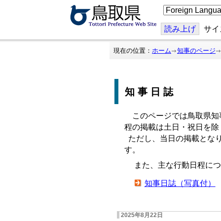
こ
の
ペ
ー
読み上げ
サイ
ジ
を
翻
現在の位置：
ホーム
知事のページ
訳
す
る
知事日誌
このページでは鳥取県知
程の掲載は土日・祝日を除
ただし、当日の掲載となり
す。
また、主な行動日程につ
知事日誌（写真付）
2025年8月22日