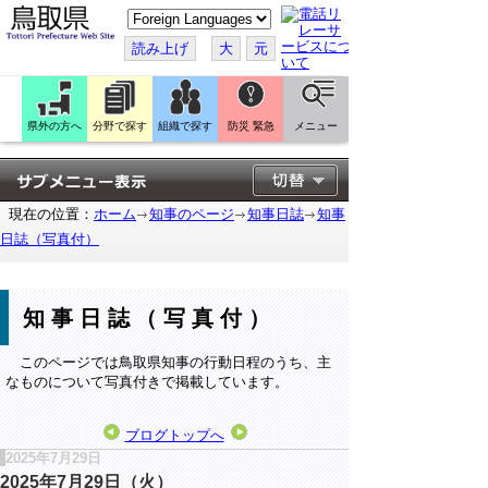
こ
の
ペ
読み上げ
大
元
ー
ジ
を
翻
訳
県外の方へ
分野で探す
組織で探す
防災 緊急
メニュー
す
る
現在の位置：
ホーム
知事のページ
知事日誌
知事
日誌（写真付）
知事日誌（写真付）
このページでは鳥取県知事の行動日程のうち、主
なものについて写真付きで掲載しています。
ブログトップへ
2025年7月29日
2025年7月29日（火）