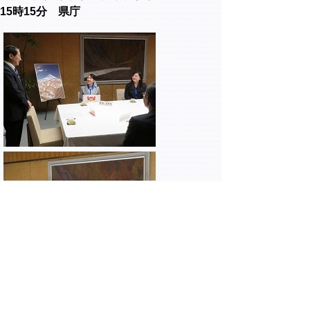
15時15分 県庁
ANA 客室乗務員の鳥取県での兼業・居住の
開始に伴う「とっとりへウェルカニアンバサ