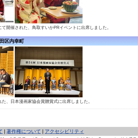
にて開催された、鳥取すいかPRイベントに出席しました。
代田区内幸町
れた、日本漫画家協会賞贈賞式に出席しました。
て
|
著作権について
|
アクセシビリティ