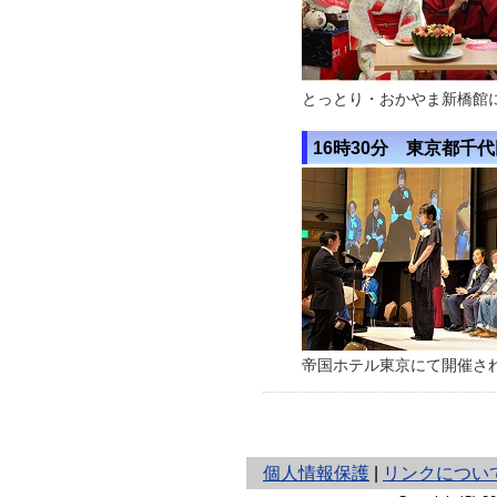
とっとり・おかやま新橋館
16時30分 東京都千
帝国ホテル東京にて開催さ
と
個人情報保護
|
リンクについ
り