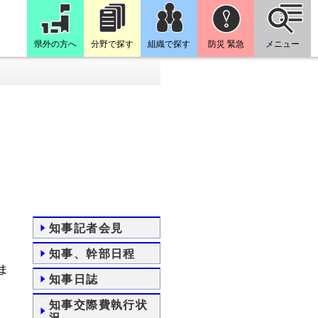
県外の方へ
分野で探す
組織で探す
防災 緊急
メニュー
知事記者会見
知事、幹部日程
ま
知事日誌
知事交際費執行状
況