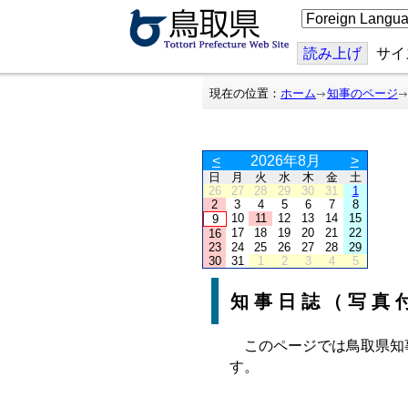
こ
の
ペ
ー
読み上げ
サイ
ジ
を
翻
現在の位置：
ホーム
知事のページ
訳
す
る
<
2026年8月
>
日
月
火
水
木
金
土
26
27
28
29
30
31
1
2
3
4
5
6
7
8
10
11
12
13
14
15
9
17
18
19
20
21
22
16
23
24
25
26
27
28
29
30
31
1
2
3
4
5
知事日誌（写真
このページでは鳥取県知
す。