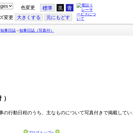
色変更
標準
黒
青
ズ変更
大
きくする
元
にもどす
知事日誌
知事日誌（写真付）
付）
事の行動日程のうち、主なものについて写真付きで掲載してい
ブログトップへ