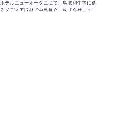
ホテルニューオータニにて、鳥取和牛等に係
るメディア取材で中島眞介 株式会社ニュ
ー・オータニ常務取締役総料理長ほかと鼎談
を行いました。
14時00分 東京都千代田区霞が関
「宣誓書」
の法制化等
に向けた要
請活動で総
務省にて、
冨樫博之
総務副大臣
と面談しました。
15時10分 東京都千代田区永田町
「宣誓書」
の法制化等
に向けた要