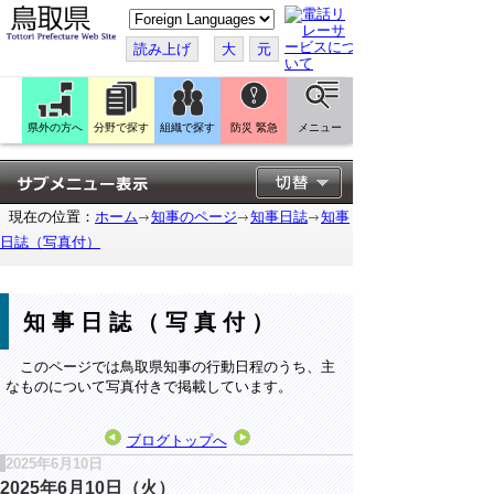
こ
の
ペ
読み上げ
大
元
ー
ジ
を
翻
訳
県外の方へ
分野で探す
組織で探す
防災 緊急
メニュー
す
る
現在の位置：
ホーム
知事のページ
知事日誌
知事
日誌（写真付）
知事日誌（写真付）
このページでは鳥取県知事の行動日程のうち、主
なものについて写真付きで掲載しています。
ブログトップへ
2025年6月10日
2025年6月10日（火）