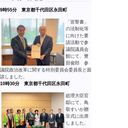
9時55分 東京都千代田区永田町
「宣誓書」
の法制化等
に向けた要
請活動で参
議院議員会
館にて、豊
田俊郎 参
議院政治改革に関する特別委員会委員長と面
談しました。
10時30分 東京都千代田区永田町
総理大臣官
邸にて、鳥
取すいか贈
呈式に出席
しました。