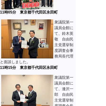
11時05分 東京都千代田区永田町
衆議院第一
議員会館に
て、鈴木英
敬 自由民
主党選挙制
度調査会事
務局長代理
と面談しました。
11時15分 東京都千代田区永田町
衆議院第一
議員会館に
て、逢沢一
郎 自由民
主党選挙制
度調査会長