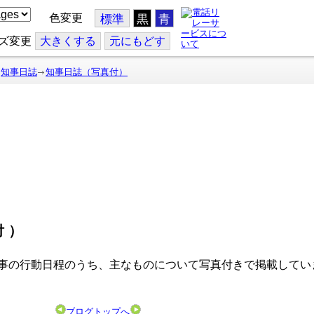
色変更
標準
黒
青
ズ変更
大
きくする
元
にもどす
知事日誌
知事日誌（写真付）
付）
事の行動日程のうち、主なものについて写真付きで掲載してい
ブログトップへ