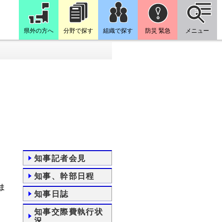
県外の方へ
分野で探す
組織で探す
防災 緊急
メニュー
知事記者会見
知事、幹部日程
ま
知事日誌
知事交際費執行状
況