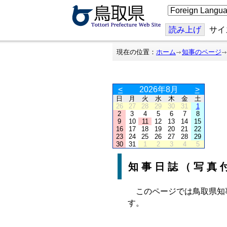
こ
の
ペ
ー
読み上げ
サイ
ジ
を
翻
現在の位置：
ホーム
知事のページ
訳
す
る
<
2026年8月
>
日
月
火
水
木
金
土
26
27
28
29
30
31
1
2
3
4
5
6
7
8
9
10
11
12
13
14
15
16
17
18
19
20
21
22
23
24
25
26
27
28
29
30
31
1
2
3
4
5
知事日誌（写真
このページでは鳥取県知
す。