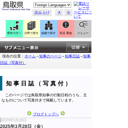
こ
の
ペ
読み上げ
大
元
ー
ジ
を
翻
訳
県外の方へ
分野で探す
組織で探す
防災 緊急
メニュー
す
る
現在の位置：
ホーム
知事のページ
知事日誌
知事
日誌（写真付）
知事日誌（写真付）
このページでは鳥取県知事の行動日程のうち、主
なものについて写真付きで掲載しています。
ブログトップへ
2025年3月28日
2025年3月28日（金）