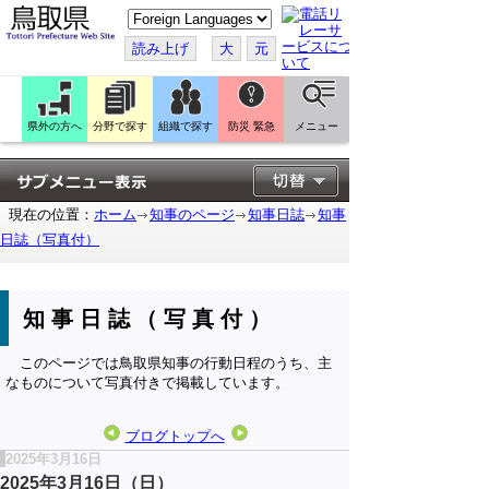
こ
の
ペ
読み上げ
大
元
ー
ジ
を
翻
訳
県外の方へ
分野で探す
組織で探す
防災 緊急
メニュー
す
る
現在の位置：
ホーム
知事のページ
知事日誌
知事
日誌（写真付）
知事日誌（写真付）
このページでは鳥取県知事の行動日程のうち、主
なものについて写真付きで掲載しています。
ブログトップへ
2025年3月16日
2025年3月16日（日）