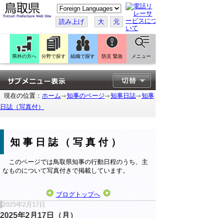
こ
の
ペ
読み上げ
大
元
ー
ジ
を
翻
訳
県外の方へ
分野で探す
組織で探す
防災 緊急
メニュー
す
る
現在の位置：
ホーム
知事のページ
知事日誌
知事
日誌（写真付）
知事日誌（写真付）
このページでは鳥取県知事の行動日程のうち、主
なものについて写真付きで掲載しています。
ブログトップへ
2025年2月17日
2025年2月17日（月）