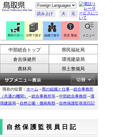
こ
の
ペ
読み上げ
大
元
ー
ジ
を
翻
訳
県外の方へ
分野で探す
組織で探す
防災 緊急
メニュー
す
る
中部総合トップ
県民福祉局
倉吉保健所
環境建築局
農林局
県土整備局
現在の位置：
ホーム
県の組織と仕事
総合事務所
（共通の機関）
総合事務所等
中部総合事務所
環
境建築局
自然公園・傷病鳥獣
自然保護監視員日記
自然保護監視員日記