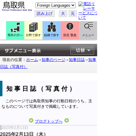
こ
の
ペ
読み上げ
大
元
ー
ジ
を
翻
訳
県外の方へ
分野で探す
組織で探す
防災 緊急
メニュー
す
る
現在の位置：
ホーム
知事のページ
知事日誌
知事
日誌（写真付）
知事日誌（写真付）
このページでは鳥取県知事の行動日程のうち、主
なものについて写真付きで掲載しています。
ブログトップへ
2025年2月13日
2025年2月13日（木）