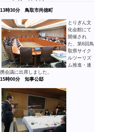
13時30分 鳥取市尚徳町
とりぎん文
化会館にて
開催され
た、第6回鳥
取県サイク
ルツーリズ
ム推進・連
携会議に出席しました。
15時00分 知事公邸