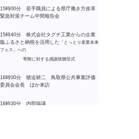
15時00分 若手職員による県庁働き方改革
緊急対策チーム中間報告会
15時40分 株式会社タグチ工業からの企業
版ふるさと納税を活用した
「とっとり産業未来
フェス」への
寄附に対する感謝状贈呈式
16時00分
猪迫耕二 鳥取県公共事業評価
委員会会長 ほか来訪
16時30分 内部協議
18時30分
鳥取県経済同友会東部地区新年
例会 にて講演
（鳥取市今町のホテルニューオー