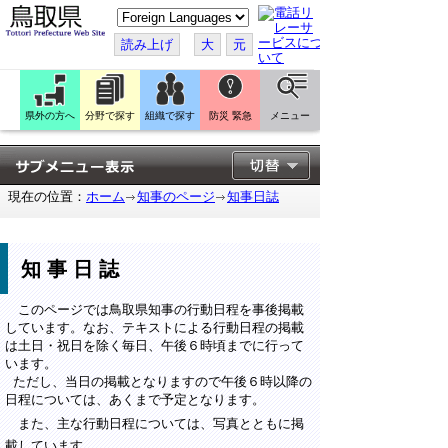
こ
の
ペ
読み上げ
大
元
ー
ジ
を
翻
訳
県外の方へ
分野で探す
組織で探す
防災 緊急
メニュー
す
る
現在の位置：
ホーム
知事のページ
知事日誌
知事日誌
このページでは鳥取県知事の行動日程を事後掲載
しています。なお、テキストによる行動日程の掲載
は土日・祝日を除く毎日、午後６時頃までに行って
います。
ただし、当日の掲載となりますので午後６時以降の
日程については、あくまで予定となります。
また、主な行動日程については、写真とともに掲
載しています。