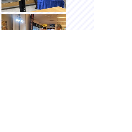
和蔵場～WAKURABA～にて開催された、株
式会社日本産直空輸及び株式会社羽田未来総
合研究所と連携した「鳥取県産直フェア」に
出席しました。
▲ページ上部に戻る
と
個人情報保護
|
リンクについて
|
著作権に
り
ついて
|
アクセシビリティ