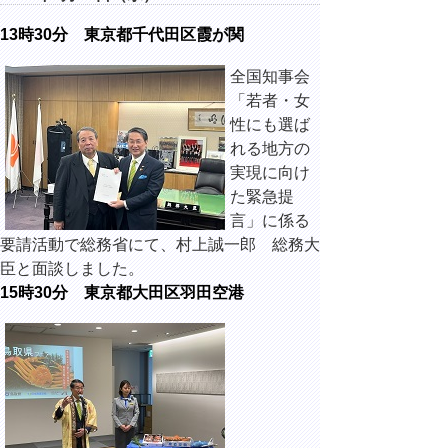
13時30分 東京都千代田区霞が関
全国知事会
「若者・女
性にも選ば
れる地方の
実現に向け
た緊急提
言」に係る
要請活動で総務省にて、村上誠一郎 総務大
臣と面談しました。
15時30分 東京都大田区羽田空港