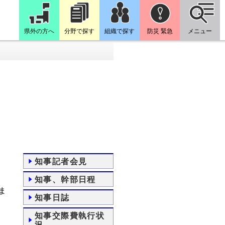
県外の方へ
分野で探す
組織で探す
防災 緊急
メニュー
知事記者会見
知事、幹部日程
ま
知事日誌
知事交際費執行状
況