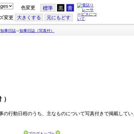
色変更
標準
黒
青
ズ変更
大
きくする
元
にもどす
知事日誌
知事日誌（写真付）
付）
事の行動日程のうち、主なものについて写真付きで掲載してい
ブログトップへ