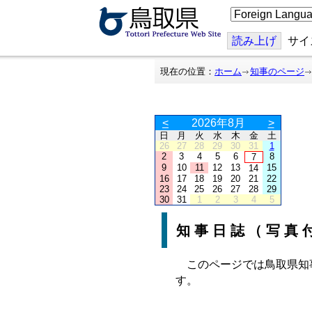
こ
の
ペ
ー
読み上げ
サイ
ジ
を
翻
現在の位置：
ホーム
知事のページ
訳
す
る
<
2026年8月
>
日
月
火
水
木
金
土
26
27
28
29
30
31
1
2
3
4
5
6
8
7
9
10
11
12
13
15
14
16
17
18
19
20
21
22
23
24
25
26
27
28
29
30
31
1
2
3
4
5
知事日誌（写真
このページでは鳥取県知
す。