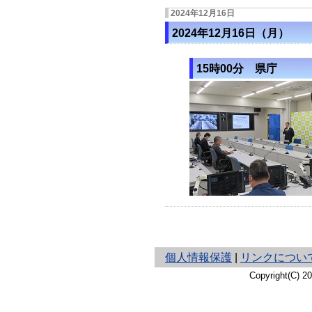
2024年12月16日
2024年12月16日（月）
15時00分 県庁
と
個人情報保護
|
リンクについ
り
Copyright(C) 
ネ
ッ
ト