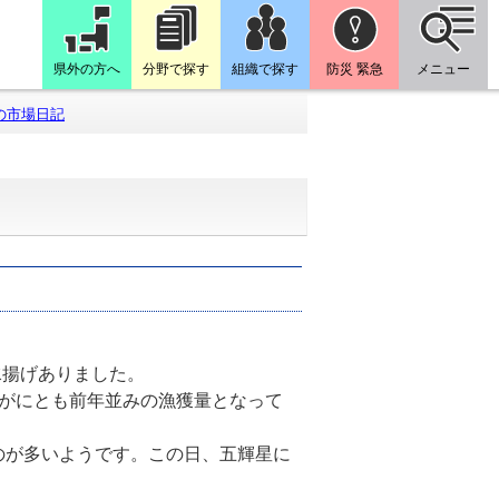
県外の方へ
分野で探す
組織で探す
防災 緊急
メニュー
の市場日記
の水揚げありました。
がにとも前年並みの漁獲量となって
のが多いようです。この日、五輝星に