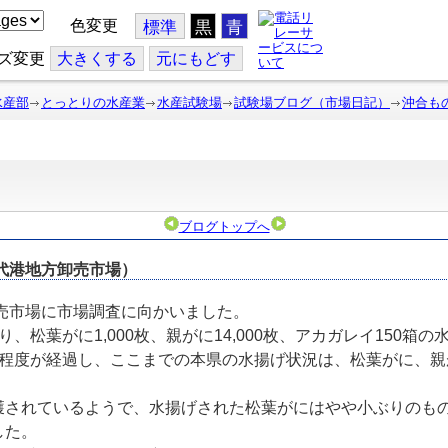
色変更
標準
黒
青
ズ変更
大
きくする
元
にもどす
水産部
とっとりの水産業
水産試験場
試験場ブログ（市場日記）
沖合も
ブログトップへ
網代港地方卸売市場）
売市場に市場調査に向かいました。
松葉がに1,000枚、親がに14,000枚、アカガレイ150箱
程度が経過し、ここまでの本県の水揚げ状況は、松葉がに、親
されているようで、水揚げされた松葉がにはやや小ぶりのも
した。