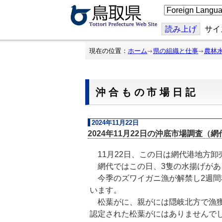
こ
の
ペ
ー
読み上げ
サイ
ジ
を
翻
現在の位置：
ホーム
県の組織と仕事
農林
訳
す
る
沖合もの市場日記
2024年11月22日
2024年11月22日の沖底市場調査（
11月22日、この日は網代港地方卸
網代ではこの日、3隻の水揚げがあり、
今季のズワイガニ漁が解禁し2週間
います。
松葉がに、親がには隠岐北方で漁獲
認定された松葉がにはありませんで