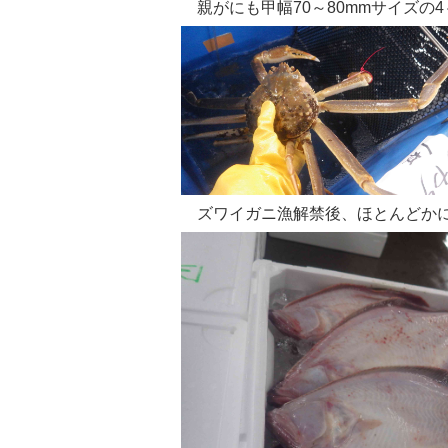
親がにも甲幅70～80mmサイズの
ズワイガニ漁解禁後、ほとんどかに