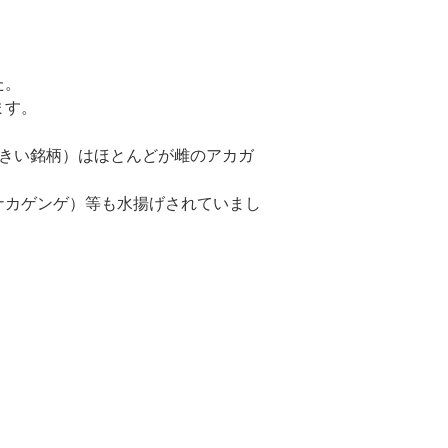
た。
ます。
大きい銘柄）はほとんどが雌のアカガ
ナカゲンゲ）等も水揚げされていまし