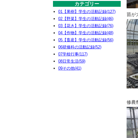
カテゴリー
01【果樹】学生の活動記録(127)
苗が
02【野菜】学生の活動記録(46)
03【花き】学生の活動記録(76)
04【作物】学生の活動記録(48)
05【畜産】学生の活動記録(56)
06研修科の活動記録(52)
07学校行事(117)
08日常生活(59)
09その他(41)
修農