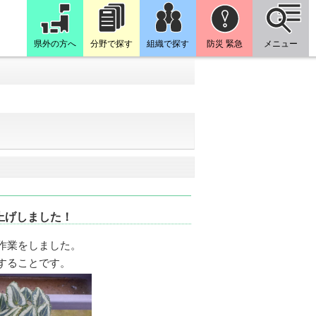
県外の方へ
分野で探す
組織で探す
防災 緊急
メニュー
上げしました！
作業をしました。
することです。