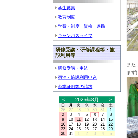
学生募集
教育制度
学費・制度 資格 進路
キャンパスライフ
研修受講・研修課程等・施
設利用等
また
研修受講・申込
まず
宿泊・施設利用申込
卒業証明等の請求
<
2026年8月
>
日
月
火
水
木
金
土
26
27
28
29
30
31
1
2
3
4
5
7
8
6
9
10
11
12
14
15
13
16
17
18
19
20
21
22
23
24
25
26
27
28
29
30
31
1
2
3
4
5