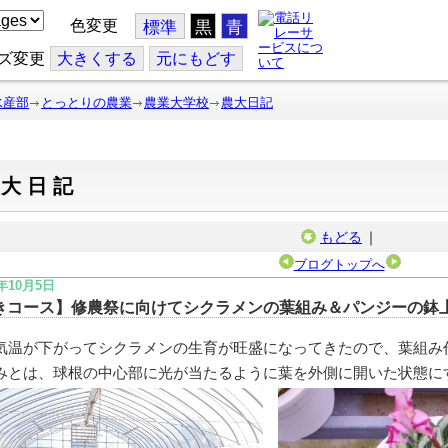
色変更
標準
黒
青
ズ変更
大
きくする
元
にもどす
水産部
とっとりの農業
農業大学校
農大日記
農大日記
もどる
｜
ブログトップへ
4年10月5日
きコース】修農祭に向けてシクラメンの葉組み＆パンジーの鉢
気温が下がってシクラメンの生育が旺盛になってきたので、葉組み
みとは、球根の中心部に光が当たるように葉を外側に開いた状態に