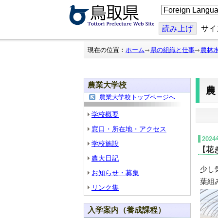
こ
の
ペ
ー
読み上げ
サイ
ジ
を
翻
現在の位置：
ホーム
県の組織と仕事
農林
訳
す
る
農業大学校
農業大学校トップページへ
学校概要
窓口・所在地・アクセス
202
学校施設
【花
農大日記
少し
お知らせ・募集
葉組
リンク集
入学案内（養成課程）