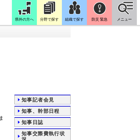
県外の方へ
分野で探す
組織で探す
防災 緊急
メニュー
知事記者会見
知事、幹部日程
ま
知事日誌
知事交際費執行状
況