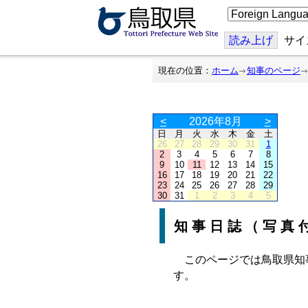
こ
の
ペ
ー
読み上げ
サイ
ジ
を
翻
現在の位置：
ホーム
知事のページ
訳
す
る
<
2026年8月
>
日
月
火
水
木
金
土
26
27
28
29
30
31
1
2
3
4
5
6
7
8
9
10
11
12
13
14
15
16
17
18
19
20
21
22
23
24
25
26
27
28
29
30
31
1
2
3
4
5
知事日誌（写真
このページでは鳥取県知
す。