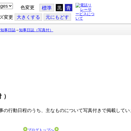
色変更
標準
黒
青
ズ変更
大
きくする
元
にもどす
知事日誌
知事日誌（写真付）
付）
事の行動日程のうち、主なものについて写真付きで掲載してい
ブログトップへ