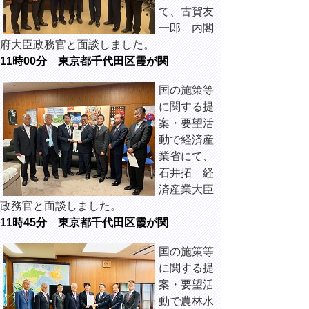
て、古賀友
一郎 内閣
府大臣政務官と面談しました。
11時00分 東京都千代田区霞が関
国の施策等
に関する提
案・要望活
動で経済産
業省にて、
石井拓 経
済産業大臣
政務官と面談しました。
11時45分 東京都千代田区霞が関
国の施策等
に関する提
案・要望活
動で農林水