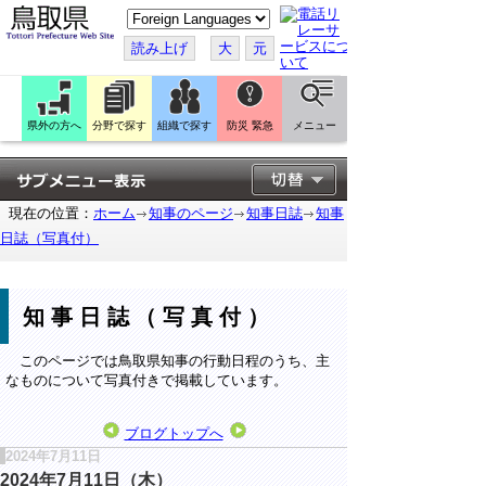
こ
の
ペ
読み上げ
大
元
ー
ジ
を
翻
訳
県外の方へ
分野で探す
組織で探す
防災 緊急
メニュー
す
る
現在の位置：
ホーム
知事のページ
知事日誌
知事
日誌（写真付）
知事日誌（写真付）
このページでは鳥取県知事の行動日程のうち、主
なものについて写真付きで掲載しています。
ブログトップへ
2024年7月11日
2024年7月11日（木）