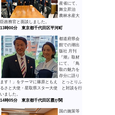
産省にて、
舞立昇治
農林水産大
臣政務官と面談しました。
13時00分 東京都千代田区平河町
都道府県会
館での潮出
版社 月刊
『潮』取材
にて、「鳥
取の魅力を
存分に語り
ます！」をテーマに篠原ともえ とっとりふ
るさと大使・星取県スター大使 と対談を行
いました。
14時05分 東京都千代田区霞が関
国の施策等