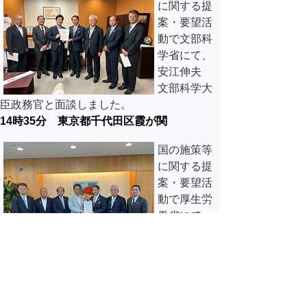
に関する提
案・要望活
動で文部科
学省にて、
安江伸夫
文部科学大
臣政務官と面談しました。
14時35分 東京都千代田区霞が関
国の施策等
に関する提
案・要望活
動で厚生労
働省にて、
宮﨑政久
厚生労働副
大臣と面談しました。
15時15分 東京都千代田区霞が関