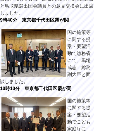
と鳥取県選出国会議員との意見交換会に出席
しました。
9時40分 東京都千代田区霞が関
国の施策等
に関する提
案・要望活
動で総務省
にて、馬場
成志 総務
副大臣と面
談しました。
10時10分 東京都千代田区霞が関
国の施策等
に関する提
案・要望活
動でこども
家庭庁に