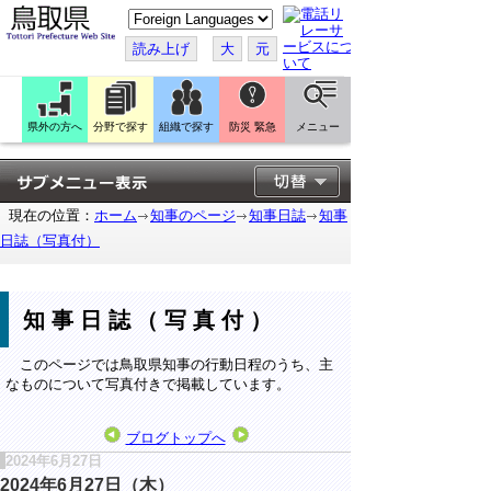
こ
の
ペ
読み上げ
大
元
ー
ジ
を
翻
訳
県外の方へ
分野で探す
組織で探す
防災 緊急
メニュー
す
る
現在の位置：
ホーム
知事のページ
知事日誌
知事
日誌（写真付）
知事日誌（写真付）
このページでは鳥取県知事の行動日程のうち、主
なものについて写真付きで掲載しています。
ブログトップへ
2024年6月27日
2024年6月27日（木）