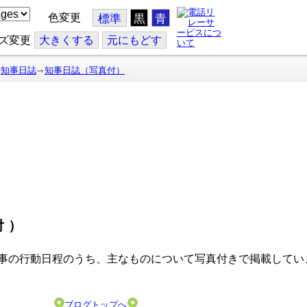
色変更
標準
黒
青
ズ変更
大
きくする
元
にもどす
知事日誌
知事日誌（写真付）
付）
事の行動日程のうち、主なものについて写真付きで掲載してい
ブログトップへ