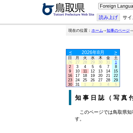
こ
の
ペ
ー
読み上げ
サイ
ジ
を
翻
現在の位置：
ホーム
知事のページ
訳
す
る
<
2026年8月
>
日
月
火
水
木
金
土
26
27
28
29
30
31
1
2
3
4
5
6
7
8
9
10
11
12
13
14
15
16
17
18
19
20
21
22
23
24
25
26
27
28
29
30
31
1
2
3
4
5
知事日誌（写真
このページでは鳥取県知
す。