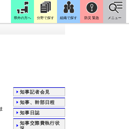
県外の方へ
分野で探す
組織で探す
防災 緊急
メニュー
知事記者会見
知事、幹部日程
ま
知事日誌
知事交際費執行状
況