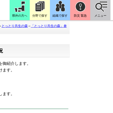
県外の方へ
分野で探す
組織で探す
防災 緊急
メニュー
とっとり共生の森
「とっとり共生の森」参
況
を御紹介します。
けます。
たします。