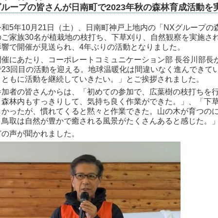
グループの皆さんが日南町で2023年秋の森林育成活動を
和
5
年
10
月
21
日（土）、日南町神戸上地内の「
NX
グループの
のご家族
30
名が植栽地の枝打ち、下草刈り、自然観察を実施さ
影響で開催が見送られ、
4
年ぶりの活動となりました。
催にあたり、コーポレートコミュニケーション部 長谷川部長
で
23
回目の活動を迎える。地球温暖化は間違いなく進んできて
とともに活動を継続していきたい。」とご挨拶されました。
加者の皆さんからは、「初めての参加で、広葉樹の枝打ちを行
と森林内もすっきりして、気持ち良く作業ができた。」、「下
しかったが、慣れてくると黙々と作業できた。山の木が育つの
。鳥取は自然が豊かで癒される風景がたくさんあると感じた。
どの声が聞かれました。