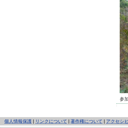
参
:
と
個人情報保護
|
リンクについて
|
著作権について
|
アクセシ
り