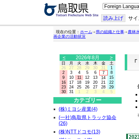
こ
の
ペ
ー
読み上げ
サイ
ジ
を
翻
現在の位置：
ホーム
県の組織と仕事
農林
訳
画企業の活動状況
す
る
<
2026年8月
>
日
月
火
水
木
金
土
26
27
28
29
30
31
1
2
3
4
5
6
8
7
9
10
11
12
13
15
14
「
16
17
18
19
20
21
22
参
23
24
25
26
27
28
29
30
31
1
2
3
4
5
カテゴリー
(株)ミヨシ産業(4)
※
(一社)鳥取県トラック協会
(26)
(株)NTTドコモ(13)
202