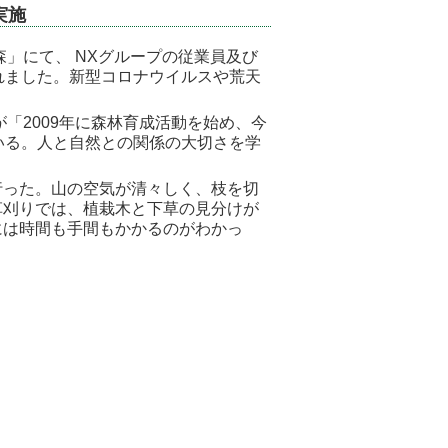
実施
森」にて、
NX
グループの従業員及び
れました。新型コロナウイルスや荒天
が「
2009
年に森林育成活動を始め、今
いる。人と自然との関係の大切さを学
った。山の空気が清々しく、枝を切
草刈りでは、植栽木と下草の見分けが
には時間も手間もかかるのがわかっ
」