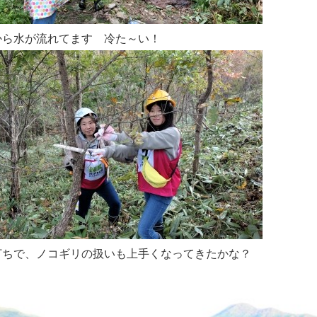
から水が流れてます 冷た～い！
打ちで、ノコギリの扱いも上手くなっ
てきたかな？