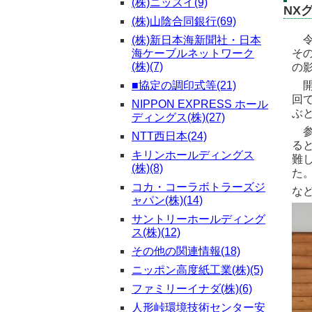
(株)ニッスイ(9)
NX
(株)山陰合同銀行(69)
令
(株)新日本海新聞社・日本
海ケーブルネットワーク
そ
(株)(7)
の
■協定の調印式等(21)
開
回
NIPPON EXPRESS ホール
ぶ
ディングス(株)(27)
参
NTT西日本(24)
る
キリンホールディングス
難
(株)(8)
た
コカ・コーラボトラーズジ
な
ャパン(株)(14)
サントリーホールディング
ス(株)(12)
その他の関連情報(18)
ニッポン高度紙工業(株)(5)
ファミリーイナダ(株)(6)
人形峠環境技術センター安