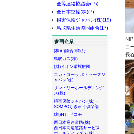
全等連絡協議会(15)
全日本空輸(株)(7)
損害保険ジャパン(株)(19)
鳥取県生活協同組合(17)
NI
参画企業
コ
(株)山陰合同銀行
長
鳥取ガス(株)
(財)イオン環境財団
コカ・コーラ ボトラーズジ
ャパン(株)
サントリーホールディング
ス(株)
損害保険ジャパン(株)・
SOMPOちきゅう倶楽部
(株)NTTドコモ
西日本高速道路(株)
西日本高速道路サービス・
ホールディングス(株)