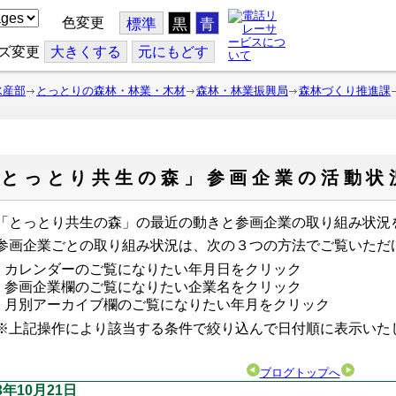
色変更
標準
黒
青
ズ変更
大
きくする
元
にもどす
水産部
とっとりの森林・林業・木材
森林・林業振興局
森林づくり推進課
「とっとり共生の森」参画企業の活動状
とっとり共生の森」の最近の動きと参画企業の取り組み状況
画企業ごとの取り組み状況は、次の３つの方法でご覧いただ
カレンダーのご覧になりたい年月日をクリック
参画企業欄のご覧になりたい企業名をクリック
月別アーカイブ欄のご覧になりたい年月をクリック
上記操作により該当する条件で絞り込んで日付順に表示い
ブログトップへ
3年10月21日