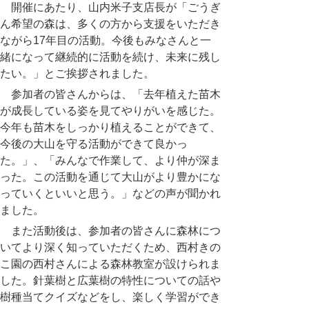
開催にあたり、山内米子支店長が「ごうぎ
ん希望の森は、多くの方から支援をいただき
ながら
17
年目の活動。今後もみなさんと一
緒になって継続的に活動を続け、未来に残し
たい。」とご挨拶されました。
参加者の皆さんからは、「去年植えた苗木
が成長している姿を見てやりがいを感じた。
今年も苗木をしっかり植えることができて、
今後の大山を守る活動ができて良かっ
た。」、「みんなで作業して、より仲が深ま
った。この活動を通じて大山がより豊かにな
っていくといいと思う。」などの声が聞かれ
ました。
また活動後は、参加者の皆さんに森林につ
いてより深く知っていただくため、西村きの
こ園の西村さんによる森林教室が設けられま
した。針葉樹と広葉樹の特性についての話や
樹種当てクイズなどをし、楽しく学習ができ