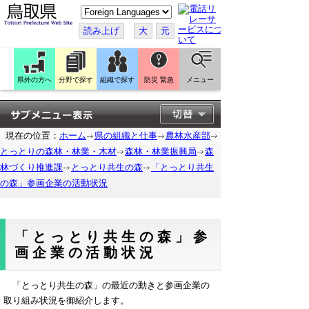
こ
の
ペ
読み上げ
大
元
ー
ジ
を
翻
訳
県外の方へ
分野で探す
組織で探す
防災 緊急
メニュー
す
る
現在の位置：
ホーム
県の組織と仕事
農林水産部
とっとりの森林・林業・木材
森林・林業振興局
森
林づくり推進課
とっとり共生の森
「とっとり共生
の森」参画企業の活動状況
「とっとり共生の森」参
画企業の活動状況
「とっとり共生の森」の最近の動きと参画企業の
取り組み状況を御紹介します。