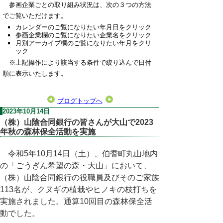
参画企業ごとの取り組み状況は、次の３つの方法
でご覧いただけます。
カレンダーのご覧になりたい年月日をクリック
参画企業欄のご覧になりたい企業名をクリック
月別アーカイブ欄のご覧になりたい年月をクリ
ック
※上記操作により該当する条件で絞り込んで日付
順に表示いたします。
ブログトップへ
2023年10月14日
（株）山陰合同銀行の皆さんが大山で2023
年秋の森林保全活動を実施
令和
5
年
10
月
14
日（土）、伯耆町丸山地内
の「ごうぎん希望の森・大山」において、
（株）山陰合同銀行の役職員及びそのご家族
113
名が、クヌギの植栽やヒノキの枝打ちを
実施されました。通算
10
回目の森林保全活
動でした。